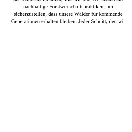
nachhaltige Forstwirtschaftspraktiken, um
sicherzustellen, dass unsere Wälder für kommende
Generationen erhalten bleiben. Jeder Schnitt, den wir
setzen, wird mit Bedacht und Rücksichtnahme auf die
Natur ausgeführt.
Gemeinsam Herausragendes schaffen
Wir bei Stehle Forstbetrieb sind stolz darauf, ein
integraler Teil der Rosenfelder Gemeinschaft zu sein.
Unser Einfluss erstreckt sich auch auf die angrenzenden
Landkreise rund um Rottweil und den Zollernalbkreis.
Wir laden Sie herzlich ein, uns kennenzulernen und mehr
darüber zu erfahren, wie wir Ihre Holzprojekte mit
Leidenschaft, Fachwissen und Hingabe verwirklichen
können. Treten Sie mit uns in Kontakt, und lassen Sie